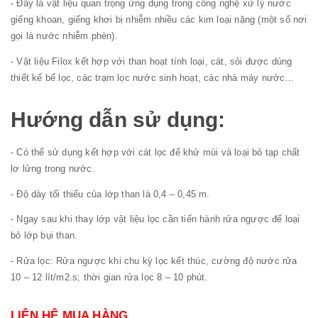
- Đây là vật liệu quan trọng ứng dụng trong công nghệ xử lý nước
giếng khoan, giếng khơi bị nhiễm nhiều các kim loại nặng (một số nơi
gọi là nước nhiễm phèn).
- Vật liệu Filox kết hợp với than hoạt tính loại, cát, sỏi được dùng
thiết kế bể lọc, các trạm lọc nước sinh hoạt, các nhà máy nước…
Hướng dẫn sử dụng:
- Có thể sử dụng kết hợp với cát lọc để khử mùi và loại bỏ tạp chất
lơ lửng trong nước.
- Độ dày tối thiểu của lớp than là 0,4 – 0,45 m.
- Ngay sau khi thay lớp vật liệu lọc cần tiến hành rửa ngược để loại
bỏ lớp bụi than.
- Rửa lọc: Rửa ngược khi chu kỳ lọc kết thúc, cường độ nước rửa
10 – 12 lít/m2.s; thời gian rửa lọc 8 – 10 phút.
LIÊN HỆ MUA HÀNG